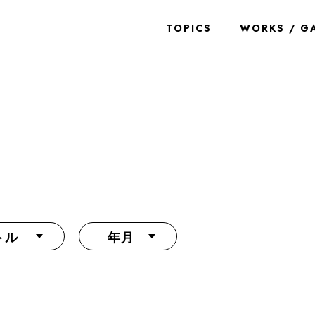
TOPICS
WORKS / G
トル
年月