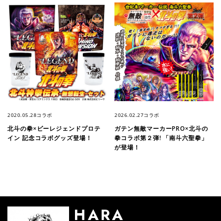
2020.05.28
コラボ
2026.02.27
コラボ
北斗の拳×ビーレジェンドプロテ
ガテン無敵マーカーPRO×北斗の
イン 記念コラボグッズ登場！
拳コラボ第２弾! 「南斗六聖拳」
が登場！
HARA