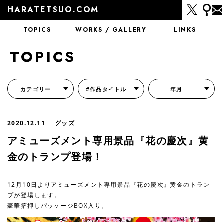
HARATETSUO.COM
TOPICS
WORKS / GALLERY
LINKS
TOPICS
カテゴリー
#作品タイトル
年月
『北斗の拳外伝 天才アミバの異世界覇王伝説』
『北斗の拳 世紀末ドラマ撮影伝』
『蒼天の拳 リジェネシス』
『いくさの子 -織田三郎信長伝-』
『花の慶次～雲のかなたに～』
『前田慶次 かぶき旅』
『北斗の拳 イチゴ味』
『森の戦士ボノロン』
月刊コミックゼノン
2020.12.11
グッズ
アミューズメント専用景品『花の慶次』黄
金のトランプ登場！
12月10日よりアミューズメント専用景品『花の慶次』黄金のトラン
プが登場します。
豪華箔押しパッケージBOX入り。