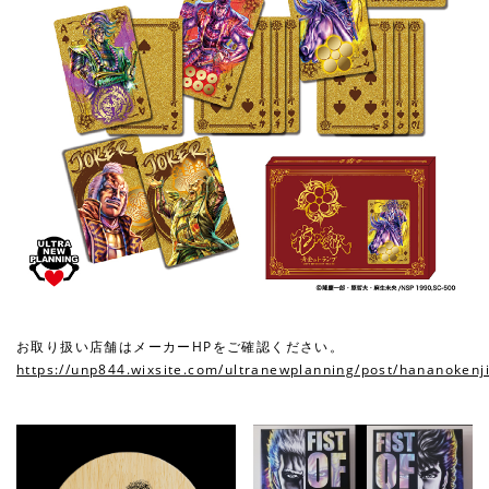
お取り扱い店舗はメーカーHPをご確認ください。
https://unp844.wixsite.com/ultranewplanning/post/hananokenj