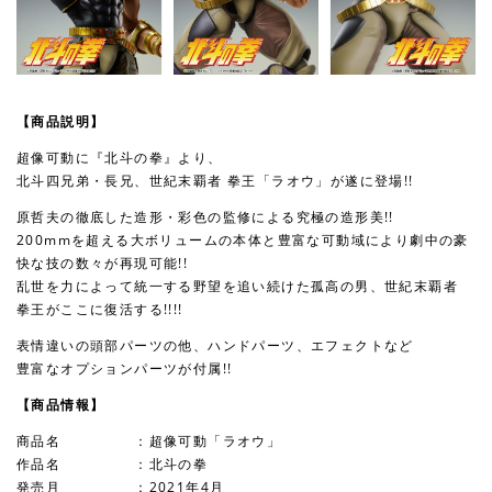
【商品説明】
超像可動に『北斗の拳』より、
北斗四兄弟・長兄、世紀末覇者 拳王「ラオウ」が遂に登場!!
原哲夫の徹底した造形・彩色の監修による究極の造形美!!
200mmを超える大ボリュームの本体と豊富な可動域により劇中の豪
快な技の数々が再現可能!!
乱世を力によって統一する野望を追い続けた孤高の男、世紀末覇者
拳王がここに復活する!!!!
表情違いの頭部パーツの他、ハンドパーツ、エフェクトなど
豊富なオプションパーツが付属!!
【商品情報】
商品名 ：超像可動「ラオウ」
作品名 ：北斗の拳
発売月 ：2021年4月