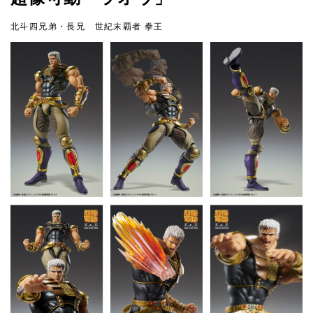
北斗四兄弟・長兄 世紀末覇者 拳王