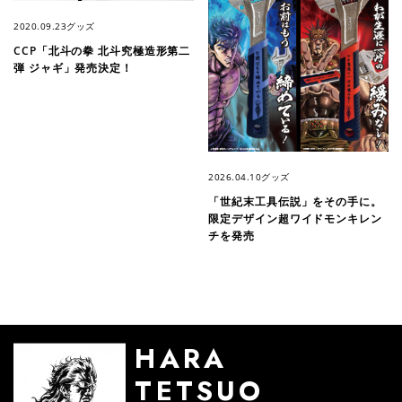
2020.09.23
グッズ
CCP「北斗の拳 北斗究極造形第二
弾 ジャギ」発売決定！
2026.04.10
グッズ
「世紀末工具伝説」をその手に。
限定デザイン超ワイドモンキレン
チを発売
HARA
TETSUO