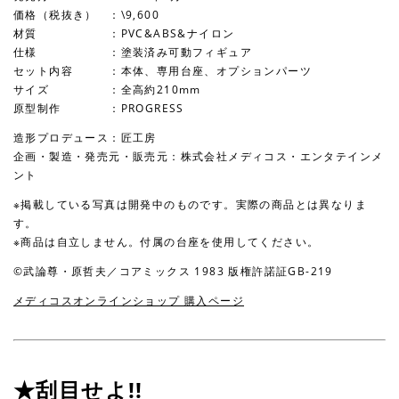
価格（税抜き） ：\9,600
材質 ：PVC&ABS&ナイロン
仕様 ：塗装済み可動フィギュア
セット内容 ：本体、専用台座、オプションパーツ
サイズ ：全高約210mm
原型制作 ：PROGRESS
造形プロデュース：匠工房
企画・製造・発売元・販売元：株式会社メディコス・エンタテインメ
ント
※掲載している写真は開発中のものです。実際の商品とは異なりま
す。
※商品は自立しません。付属の台座を使用してください。
©武論尊・原哲夫／コアミックス 1983 版権許諾証GB-219
メディコスオンラインショップ 購入ページ
★刮目せよ!!