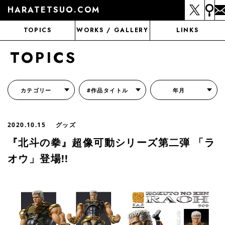
HARATETSUO.COM
TOPICS
WORKS / GALLERY
LINKS
TOPICS
カテゴリー
#作品タイトル
年月
『北斗の拳外伝 天才アミバの異世界覇王伝説』
『北斗の拳 世紀末ドラマ撮影伝』
『蒼天の拳 リジェネシス』
『いくさの子 -織田三郎信長伝-』
『花の慶次～雲のかなたに～』
『前田慶次 かぶき旅』
『北斗の拳 イチゴ味』
『森の戦士ボノロン』
月刊コミックゼノン
2020.10.15
グッズ
『北斗の拳』超像可動シリーズ第二弾 「ラ
オウ」登場!!