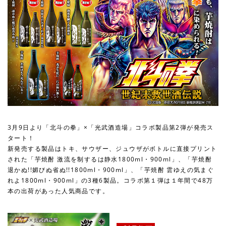
3月9日より「北斗の拳」×「光武酒造場」コラボ製品第2弾が発売ス
タート！
新発売する製品はトキ、サウザー、ジュウザがボトルに直接プリント
された「芋焼酎 激流を制するは静水1800ml・900ml」、「芋焼酎
退かぬ!!媚びぬ省ぬ!!1800ml・900ml」、「芋焼酎 雲ゆえの気まぐ
れよ1800ml・900ml」の3種6製品。コラボ第１弾は１年間で48万
本の出荷があった人気商品です。