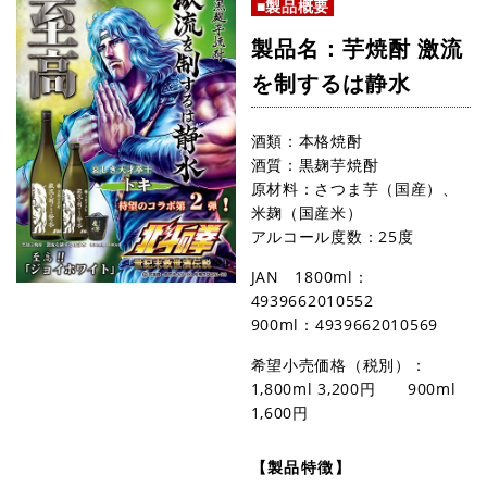
■製品概要
製品名：芋焼酎 激流
を制するは静水
酒類：本格焼酎
酒質：黒麹芋焼酎
原材料：さつま芋（国産）、
米麹（国産米）
アルコール度数：25度
JAN 1800ml：
4939662010552
900ml：4939662010569
希望小売価格（税別）：
1,800ml 3,200円 900ml
1,600円
【製品特徴】