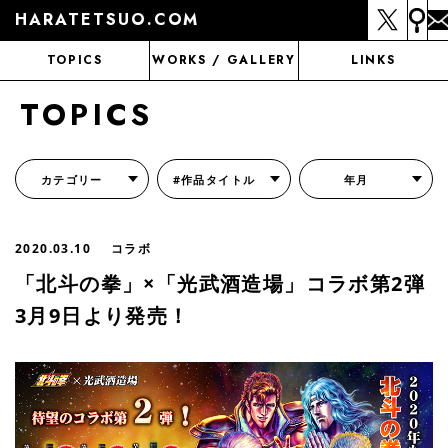
HARATETSUO.COM
TOPICS
WORKS / GALLERY
LINKS
TOPICS
カテゴリー
#作品タイトル
年月
『北斗の拳外伝 天才アミバの異世界覇王伝説』
『北斗の拳 世紀末ドラマ撮影伝』
『蒼天の拳 リジェネシス』
『いくさの子 -織田三郎信長伝-』
『花の慶次～雲のかなたに～』
『前田慶次 かぶき旅』
『北斗の拳 イチゴ味』
『森の戦士ボノロン』
月刊コミックゼノン
2020.03.10
コラボ
「北斗の拳」×「光武酒造場」コラボ第2弾
3月9日より発売！