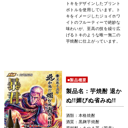
トキをデザインしたプリント
ボトルを使用しています。ト
キをイメージしたジョイホワ
イトのフルーティーで絶妙な
味わいが、至高の技を繰り広
げるトキのような唯一無二の
芋焼酎に仕上がっています。
■製品概要
製品名：芋焼酎 退か
ぬ!!媚びぬ省みぬ!!
酒類：本格焼酎
酒質：黒麹芋焼酎
原材料：さつま芋（国産）、