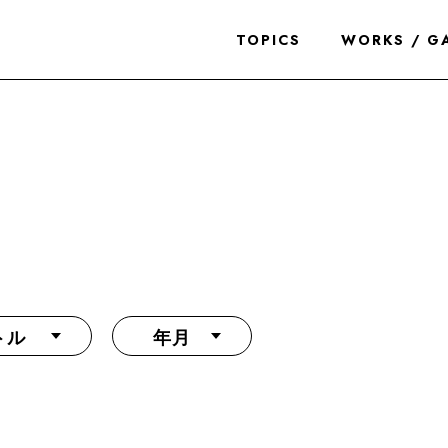
TOPICS
WORKS / G
トル
年月