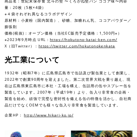
商品名：世紀末保存⾷ 北⽃の堅 〜くろがね堅パン ココア味〜内容
量：20枚（5枚×4袋）
※４袋それぞれ異なるコラボデザイン
原材料：⼩⻨粉（国内製造）、砂糖、加糖れん乳、ココアパウダー／
膨張剤
価格(税抜)：オープン価格（当社EC販売予定価格：1,500円※）
※2023年9⽉時点 URL：
https://hokutono-katai-ken.com/
X（旧Twitter）：
https://twitter.com/hokutonokenkata
光⼯業について
1932年（昭和7年）に広島県広島市で⽸詰及び製⽸業として創業し、
2022年で創業90周年を迎えました。第⼆次世界⼤戦を乗り越え、現
在は広島県東広島市に本社・⼯場を構え、⽸詰⽤の⽸やスプレー⽸を
製造しています。2007年（平成19年）より、⽸⼊り⾮常⾷の企画・
製造を始め、頑強で完璧な密封性を備える⽸の特徴を活かし、⾃社商
品だけでなくOEMでも様々な⽸⼊り⾮常⾷を製造しています。
企業HP：
http://www.hikari-ko.jp/