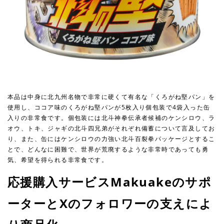
本品は中⾝に北九州名物で⾮常に硬くて有名な「くろがね堅パン」を
使⽤し、ココア味のくろがね堅パンが5枚⼊り個包装で4袋⼊った⽸
⼊りの⾮常⾷です。個包装には北⽃神拳伝承者候補のケンシロウ、ラ
オウ、トキ、ジャギの北⽃四兄弟がそれぞれ備蓄について⾔及してお
り、また、⽸にはケンシロウの⼒強い北⽃百裂拳パッケージとするこ
とで、どんなに困難で、世界が荒廃するような⾮常時であっても勇
気、希望を得られる⾮常⾷です。
応援購⼊サービスMakuakeのサポ
ーターとXのフォロワーの⽀えによ