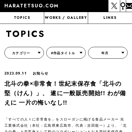
HARATETSUO.COM
TOPICS
WORKS / GALLERY
LINKS
TOPICS
カテゴリー
#作品タイトル
年月
『北斗の拳外伝 天才アミバの異世界覇王伝説』
『北斗の拳 世紀末ドラマ撮影伝』
『蒼天の拳 リジェネシス』
『いくさの子 -織田三郎信長伝-』
『花の慶次～雲のかなたに～』
『前田慶次 かぶき旅』
『北斗の拳 イチゴ味』
『森の戦士ボノロン』
月刊コミックゼノン
2023.09.11
お知らせ
北⽃の拳×⾮常⾷！世紀末保存⾷「北⽃の
堅（けん）」、 遂に⼀般販売開始!! わが備
えに ⼀⽚の悔いなし!!
「すべての⼈々に⾮常⾷を」をスローガンに掲げる⾷品メーカー 光
⼯業株式会社（本社：広島県東広島市、代表：吉⽥⿓⼀）より、「北
⽃の拳」と⾮常⾷として初のコラボレーションとなる世紀末保存⾷