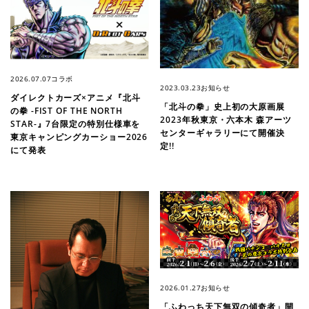
2026.07.07
コラボ
2023.03.23
お知らせ
ダイレクトカーズ×アニメ『北斗
「北斗の拳」史上初の大原画展
の拳 -FIST OF THE NORTH
2023年秋東京・六本木 森アーツ
STAR-』7台限定の特別仕様車を
センターギャラリーにて開催決
東京キャンピングカーショー2026
定!!
にて発表
2026.01.27
お知らせ
「ふわっち天下無双の傾奇者」開