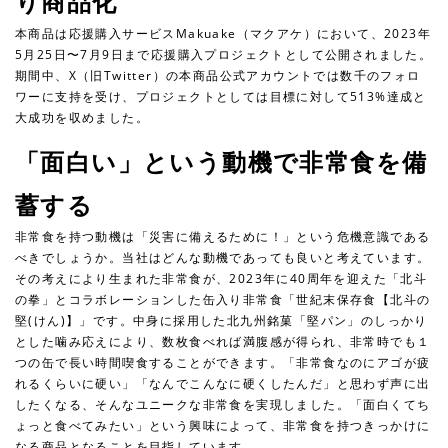
り商品化
本商品は応援購⼊サービスMakuake（マクアケ）において、2023年
5⽉25⽇〜7⽉9⽇まで応援購⼊プロジェクトとして公開されました。
期間中、X（旧Twitter）の本商品公式アカウントでは数千のフォロ
ワーに⽀持を受け、プロジェクトとしては⽬標に対して513%達成と
⼤成功を収めました。
「⾯⽩い」という動機で⾮常⾷を備
蓄する
⾮常⾷を持つ動機は「災害に備えるために！」という危機意識である
べきでしょうか。当社はどんな動機であっても良いと考えています。
その考えにより⽣まれた⾮常⾷が、2023年に40周年を迎えた「北⽃
の拳」とコラボレーションした⽸⼊り⾮常⾷「世紀末保存⾷【北⽃の
堅(けん)】」です。中⾝に採⽤した北九州銘菓「堅パン」のしっかり
とした噛み応えにより、数枚⾷べれば満腹感が得られ、⾮常時でも１
つの⽸で⻑い時間喫⾷することができます。「⾮常⾷なのにアゴが疲
れるくらいに硬い」「なんでこんなに硬くしたんだ」と思わず声に出
したくなる、そんなユニークな⾮常⾷を実現しました。「⾯⽩くてち
ょっと⾷べてみたい」という興味によって、⾮常⾷を持つきっかけに
なる商品となることを⽬指しています。