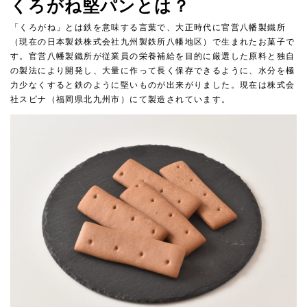
くろがね堅パンとは？
「くろがね」とは鉄を意味する⾔葉で、⼤正時代に官営⼋幡製鐵所
（現在の⽇本製鉄株式会社九州製鉄所⼋幡地区）で⽣まれたお菓⼦で
す。官営⼋幡製鐵所が従業員の栄養補給を⽬的に厳選した原料と独⾃
の製法により開発し、⼤量に作って⻑く保存できるように、⽔分を極
⼒少なくすると鉄のように堅いものが出来がりました。現在は株式会
社スピナ（福岡県北九州市）にて製造されています。