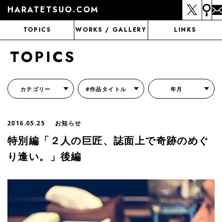
HARATETSUO.COM
TOPICS
WORKS / GALLERY
LINKS
TOPICS
カテゴリー
#作品タイトル
年月
『北斗の拳外伝 天才アミバの異世界覇王伝説』
『北斗の拳 世紀末ドラマ撮影伝』
『蒼天の拳 リジェネシス』
『いくさの子 -織田三郎信長伝-』
『花の慶次～雲のかなたに～』
『前田慶次 かぶき旅』
『北斗の拳 イチゴ味』
『森の戦士ボノロン』
月刊コミックゼノン
2016.05.25
お知らせ
特別編「２人の巨匠、誌面上で奇跡のめぐ
り逢い。」後編