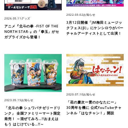
2022.03.02
お知らせ
2026.05.11
グッズ
3月12日開催「JM梅田ミュージッ
アニメ『北斗の拳 -FIST OF THE
クフェス(β)」にケンシロウがバー
NORTH STAR-』の「拳玉」がセ
チャルアーティストとして出演！
ガプライズから登場！
2020.07.10
お知らせ
2023.05.15
お知らせ
「花の慶次ー雲のかなたにー」
30周年を機に 公式YouTubeチャ
「北斗の拳 シュワパチゼリードリ
ンネル「はなチャン！」開設
ンク」 全国ファミリーマート限定
発売！ ～混ぜてみろ…!!おまえは
もう はじけている…!!～