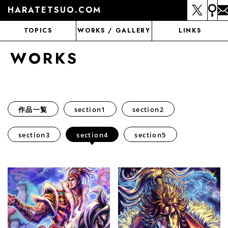
HARATETSUO.COM
TOPICS
WORKS / GALLERY
LINKS
WORKS
作品一覧
section1
section2
section3
section4
section5