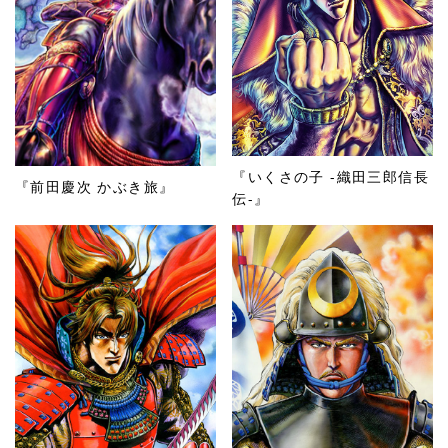
『いくさの子 -織田三郎信長
『前田慶次 かぶき旅』
伝-』