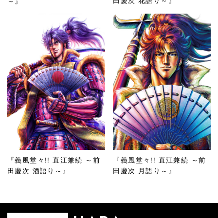
田慶次 花語り～』
～』
『義風堂々!! 直江兼続 ～前
『義風堂々!! 直江兼続 ～前
田慶次 酒語り～』
田慶次 月語り～』