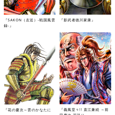
『SAKON（左近）-戦国風雲
『影武者徳川家康』
録-』
『義風堂々!! 直江兼続 ～前
『花の慶次～雲のかなたに