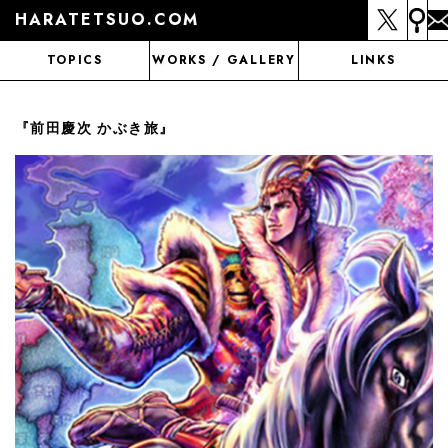
HARATETSUO.COM
TOPICS
WORKS / GALLERY
LINKS
『前田慶次 かぶき旅』