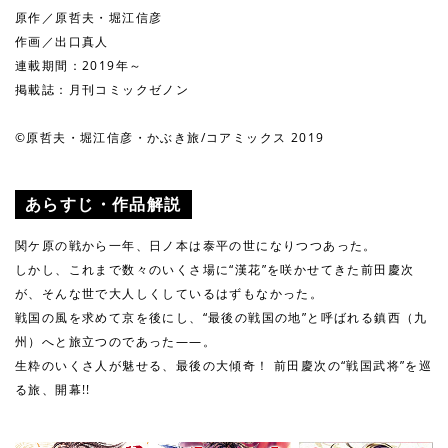
原作／原哲夫・堀江信彦
作画／出口真人
連載期間：2019年～
掲載誌：月刊コミックゼノン
©原哲夫・堀江信彦・かぶき旅/コアミックス 2019
あらすじ・作品解説
関ケ原の戦から一年、日ノ本は泰平の世になりつつあった。
しかし、これまで数々のいくさ場に“漢花”を咲かせてきた前田慶次
が、そんな世で大人しくしているはずもなかった。
戦国の風を求めて京を後にし、“最後の戦国の地”と呼ばれる鎮西（九
州）へと旅立つのであった――。
生粋のいくさ人が魅せる、最後の大傾奇！ 前田慶次の“戦国武将”を巡
る旅、開幕!!